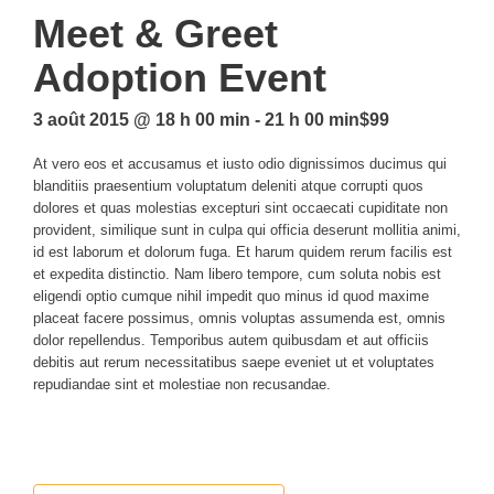
Meet & Greet
Adoption Event
3 août 2015 @ 18 h 00 min
-
21 h 00 min
$99
At vero eos et accusamus et iusto odio dignissimos ducimus qui
blanditiis praesentium voluptatum deleniti atque corrupti quos
dolores et quas molestias excepturi sint occaecati cupiditate non
provident, similique sunt in culpa qui officia deserunt mollitia animi,
id est laborum et dolorum fuga. Et harum quidem rerum facilis est
et expedita distinctio. Nam libero tempore, cum soluta nobis est
eligendi optio cumque nihil impedit quo minus id quod maxime
placeat facere possimus, omnis voluptas assumenda est, omnis
dolor repellendus. Temporibus autem quibusdam et aut officiis
debitis aut rerum necessitatibus saepe eveniet ut et voluptates
repudiandae sint et molestiae non recusandae.