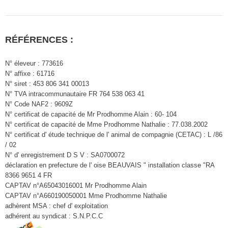
RÉFÉRENCES :
N° éleveur : 773616
N° affixe : 61716
N° siret : 453 806 341 00013
N° TVA intracommunautaire FR 764 538 063 41
N° Code NAF2 : 9609Z
N° certificat de capacité de Mr Prodhomme Alain : 60- 104
N° certificat de capacité de Mme Prodhomme Nathalie : 77.038.2002
N° certificat d' étude technique de l' animal de compagnie (CETAC) : L /86
/ 02
N° d' enregistrement D S V : SA0700072
déclaration en prefecture de l' oise BEAUVAIS " installation classe "RA
8366 9651 4 FR
CAPTAV n°A65043016001 Mr Prodhomme Alain
CAPTAV n°A660190050001 Mme Prodhomme Nathalie
adhèrent MSA : chef d' exploitation
adhérent au syndicat : S.N.P.C.C