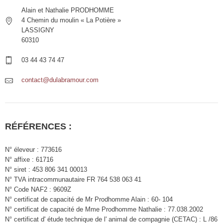
Alain et Nathalie PRODHOMME
4 Chemin du moulin « La Potière »
LASSIGNY
60310
03 44 43 74 47
contact@dulabramour.com
RÉFÉRENCES :
N° éleveur : 773616
N° affixe : 61716
N° siret : 453 806 341 00013
N° TVA intracommunautaire FR 764 538 063 41
N° Code NAF2 : 9609Z
N° certificat de capacité de Mr Prodhomme Alain : 60- 104
N° certificat de capacité de Mme Prodhomme Nathalie : 77.038.2002
N° certificat d' étude technique de l' animal de compagnie (CETAC) : L /86