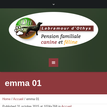
emma 01
Home
/
Accueil
/
emma 01
Published
31 octobre 2015
at 1024×768 in
Accueil
.