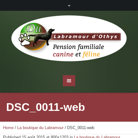
DSC_0011-web
Home
/
La boutique du Labramour
/
DSC_0011-web
Published
15 août 2015
at 800×1203 in
La boutique du Labramour
.