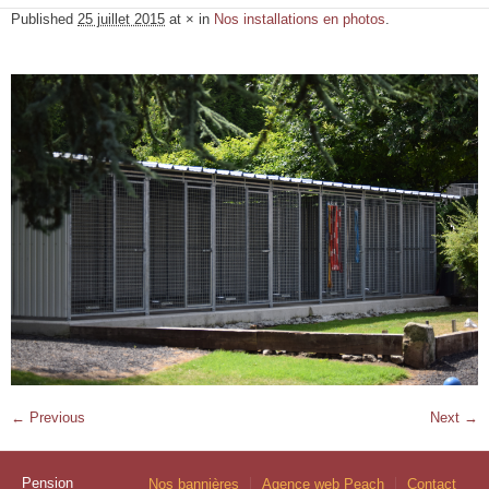
Published
25 juillet 2015
at × in
Nos installations en photos
.
← Previous
Next →
Pension
Nos bannières
Agence web Peach
Contact