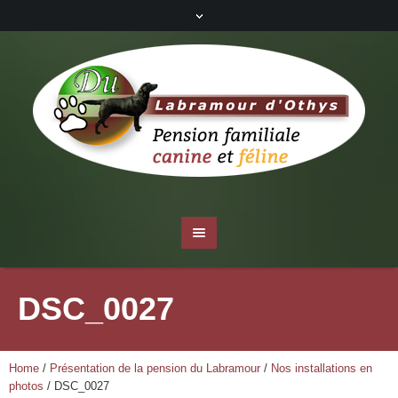
DSC_0027
Home
/
Présentation de la pension du Labramour
/
Nos installations en
photos
/
DSC_0027