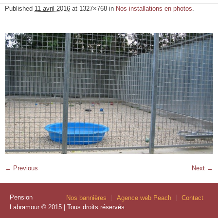
Published
11 avril 2016
at 1327×768 in
Nos installations en photos
.
← Previous
Next →
Pension
Nos bannières
Agence web Peach
Contact
Labramour © 2015 | Tous droits réservés