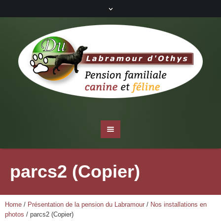
parcs2 (Copier)
Home
/
Présentation de la pension du Labramour
/
Nos installations en
photos
/
parcs2 (Copier)