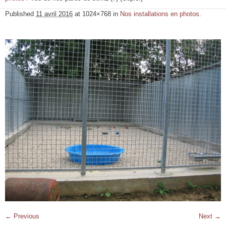
Published
11 avril 2016
at 1024×768 in
Nos installations en photos
.
← Previous
Next →