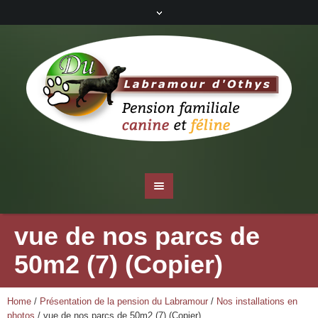
vue de nos parcs de
50m2 (7) (Copier)
Home
/
Présentation de la pension du Labramour
/
Nos installations en
photos
/
vue de nos parcs de 50m2 (7) (Copier)