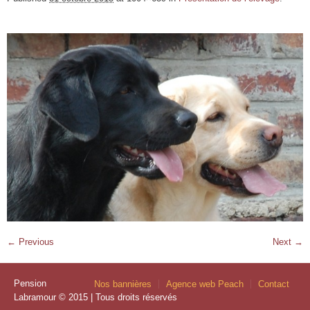
← Previous
Next →
Pension
Nos bannières
Agence web Peach
Contact
Labramour © 2015 | Tous droits réservés