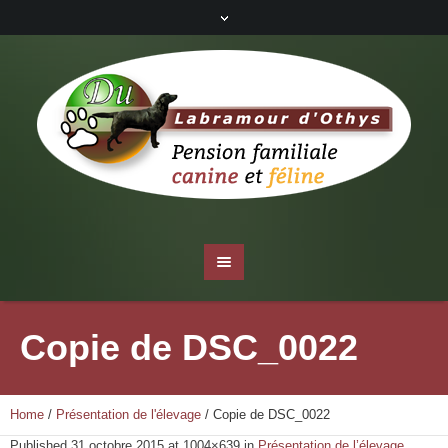
Copie de DSC_0022
Home
/
Présentation de l'élevage
/
Copie de DSC_0022
Published
31 octobre 2015
at 1004×639 in
Présentation de l’élevage
.