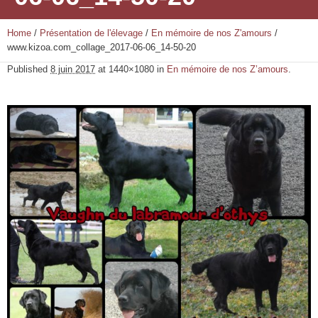
Home
/
Présentation de l'élevage
/
En mémoire de nos Z'amours
/
www.kizoa.com_collage_2017-06-06_14-50-20
Published
8 juin 2017
at 1440×1080 in
En mémoire de nos Z’amours
.