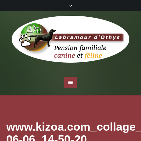
www.kizoa.com_collage_
06-06_14-50-20