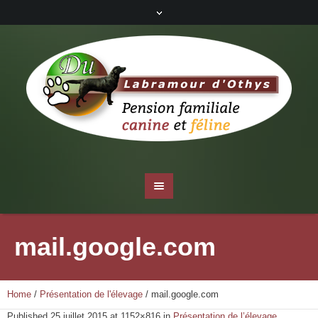
mail.google.com
Home
/
Présentation de l'élevage
/
mail.google.com
Published
25 juillet 2015
at 1152×816 in
Présentation de l’élevage
.