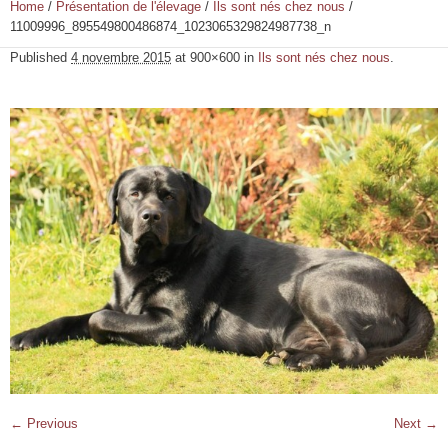
Home
/
Présentation de l'élevage
/
Ils sont nés chez nous
/
11009996_895549800486874_1023065329824987738_n
Published
4 novembre 2015
at 900×600 in
Ils sont nés chez nous
.
← Previous
Next →