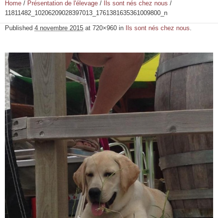
Home
/
Présentation de l'élevage
/
Ils sont nés chez nous
/
11811482_10206209028397013_1761381635361009800_n
Published
4 novembre 2015
at 720×960 in
Ils sont nés chez nous
.