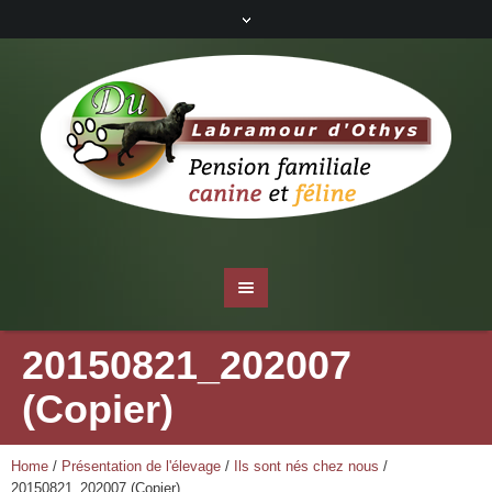
20150821_202007
(Copier)
Home
/
Présentation de l'élevage
/
Ils sont nés chez nous
/
20150821_202007 (Copier)