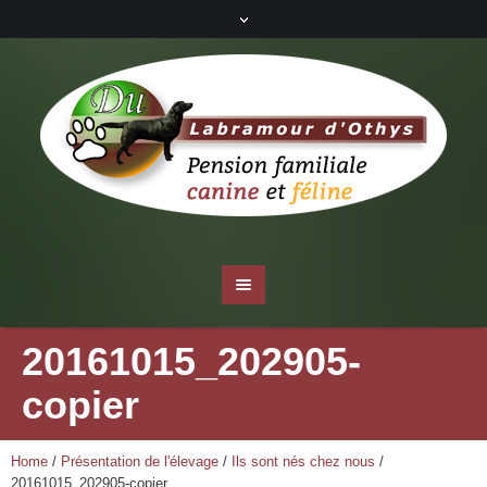
20161015_202905-
copier
Home
/
Présentation de l'élevage
/
Ils sont nés chez nous
/
20161015_202905-copier