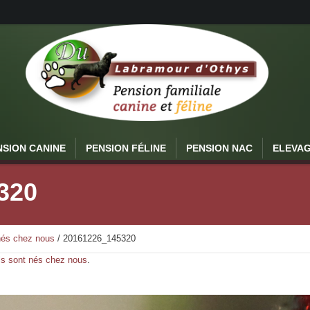
NSION CANINE
PENSION FÉLINE
PENSION NAC
ELEVA
320
 nés chez nous
/
20161226_145320
ls sont nés chez nous
.