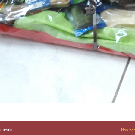
éservés
Nos ban