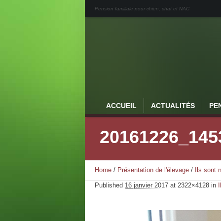
Pension familiale pour chien, chat et NAC
ACCUEIL
ACTUALITÉS
PE
20161226_145
Home
/
Présentation de l'élevage
/
Ils sont
Published
16 janvier 2017
at 2322×4128 in
I