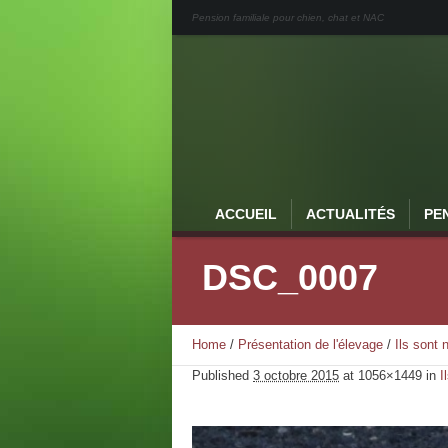
Pension familiale pour chien, chat et NAC
ACCUEIL
ACTUALITÉS
PE
DSC_0007
Home
/
Présentation de l'élevage
/
Ils sont
Published
3 octobre 2015
at 1056×1449 in
I