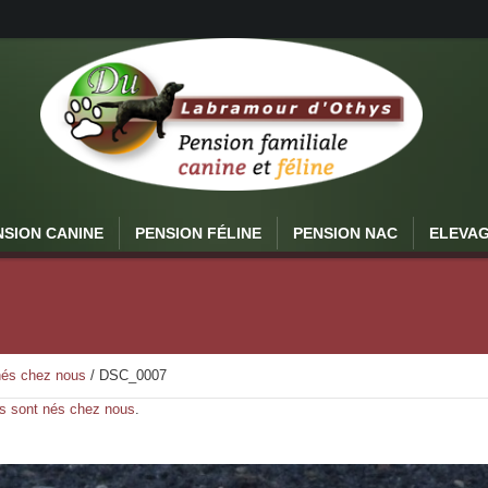
NSION CANINE
PENSION FÉLINE
PENSION NAC
ELEVA
 nés chez nous
/
DSC_0007
ls sont nés chez nous
.