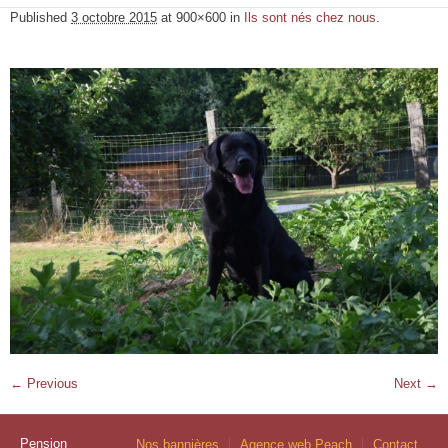
Published
3 octobre 2015
at 900×600 in
Ils sont nés chez nous
.
← Previous
Next →
Pension
Nos bannières
Agence web Peach
Contact