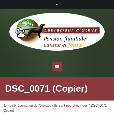
DSC_0071 (Copier)
Home
/
Présentation de l'élevage
/
Ils sont nés chez nous
/
DSC_0071
(Copier)