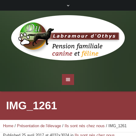
IMG_1261
Home
/
Présentation de l'élevage
/
Ils sont nés chez nous
/
IMG_1261
Published
25 avril 2017
at 4032×3024 in
Ils sont nés chez nous
.