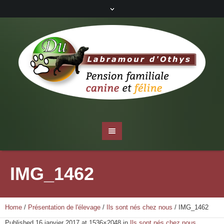
IMG_1462
Home
/
Présentation de l'élevage
/
Ils sont nés chez nous
/
IMG_1462
Published
16 janvier 2017
at 1536×2048 in
Ils sont nés chez nous
.