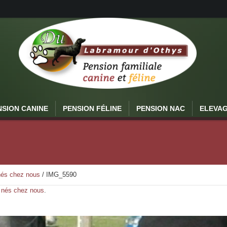
NSION CANINE
PENSION FÉLINE
PENSION NAC
ELEVA
 nés chez nous
/
IMG_5590
t nés chez nous
.