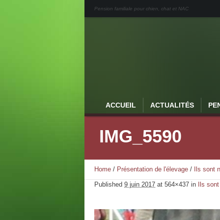
Pension familiale pour chien, chat et NAC
ACCUEIL
ACTUALITÉS
PE
IMG_5590
Home
/
Présentation de l'élevage
/
Ils sont
Published
9 juin 2017
at 564×437 in
Ils son