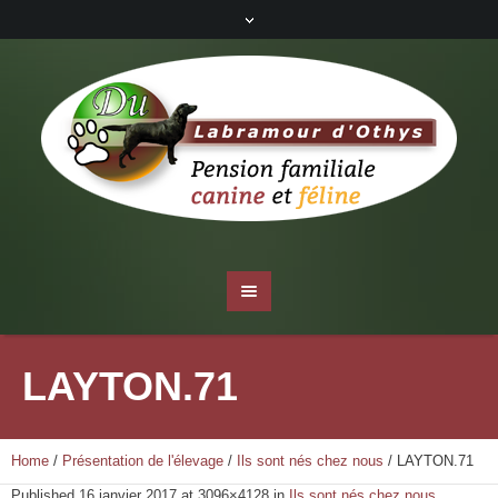
LAYTON.71
Home
/
Présentation de l'élevage
/
Ils sont nés chez nous
/
LAYTON.71
Published
16 janvier 2017
at 3096×4128 in
Ils sont nés chez nous
.