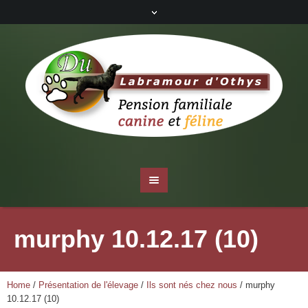
murphy 10.12.17 (10)
Home
/
Présentation de l'élevage
/
Ils sont nés chez nous
/
murphy
10.12.17 (10)