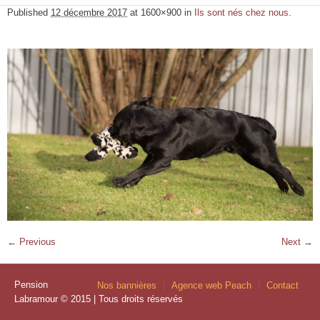
Published
12 décembre 2017
at 1600×900 in
Ils sont nés chez nous
.
← Previous
Next →
Pension
Nos bannières
Agence web Peach
Contact
Labramour © 2015 | Tous droits réservés