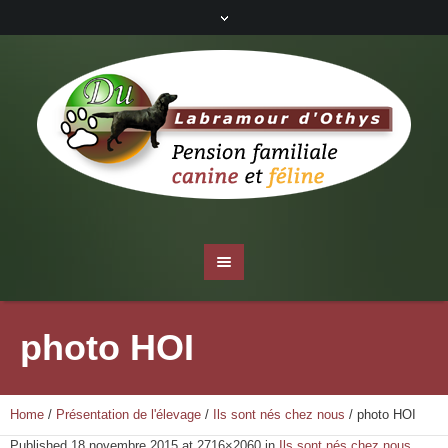
photo HOI
Home
/
Présentation de l'élevage
/
Ils sont nés chez nous
/
photo HOI
Published
18 novembre 2015
at 2716×2060 in
Ils sont nés chez nous
.