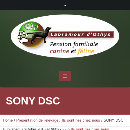
SONY DSC
Home
/
Présentation de l'élevage
/
Ils sont nés chez nous
/
SONY DSC
Published
3 octobre 2015
at 900×755 in
Ils sont nés chez nous
.