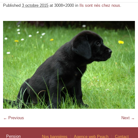
Published
3 octobre 2015
at 3008×2000 in
Ils sont nés chez nous
.
← Previous
Next →
Pension
Nos bannières
Agence web Peach
Contact