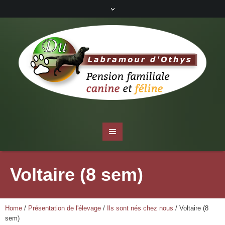
Voltaire (8 sem)
Home
/
Présentation de l'élevage
/
Ils sont nés chez nous
/
Voltaire (8
sem)