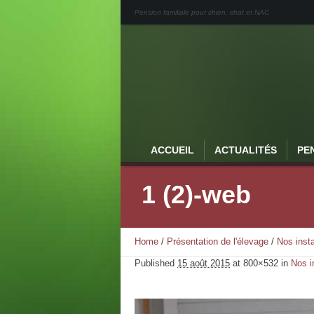
Pension familiale pour chien, chat et NAC
ACCUEIL
ACTUALITÉS
PE
1 (2)-web
Home
/
Présentation de l'élevage
/
Nos insta
Published
15 août 2015
at 800×532 in
Nos i