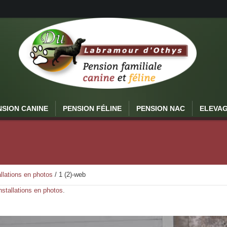
NSION CANINE
PENSION FÉLINE
PENSION NAC
ELEVA
llations en photos
/
1 (2)-web
nstallations en photos
.