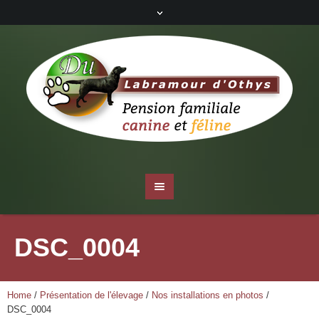
DSC_0004
Home
/
Présentation de l'élevage
/
Nos installations en photos
/
DSC_0004