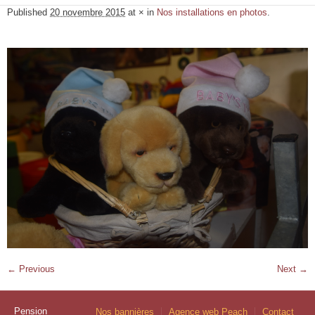
Published
20 novembre 2015
at × in
Nos installations en photos
.
← Previous
Next →
Pension
Nos bannières
Agence web Peach
Contact