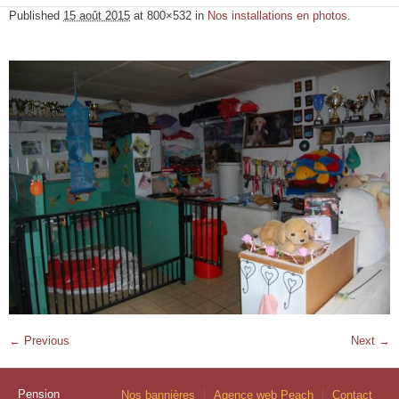
Published
15 août 2015
at 800×532 in
Nos installations en photos
.
← Previous
Next →
Pension
Nos bannières
Agence web Peach
Contact