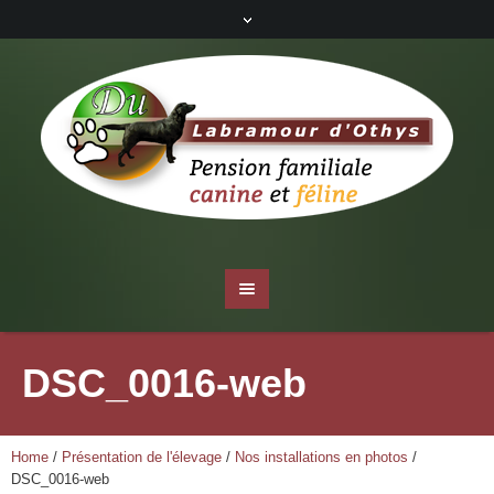
DSC_0016-web
Home
/
Présentation de l'élevage
/
Nos installations en photos
/
DSC_0016-web