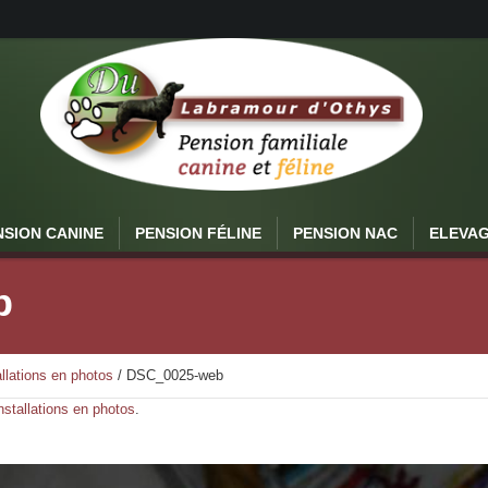
NSION CANINE
PENSION FÉLINE
PENSION NAC
ELEVA
b
llations en photos
/
DSC_0025-web
nstallations en photos
.