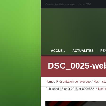
Pension familiale pour chien, chat et NAC
ACCUEIL
ACTUALITÉS
PE
DSC_0025-we
Home
/
Présentation de l'élevage
/
Nos insta
Published
15 août 2015
at 800×532 in
Nos i