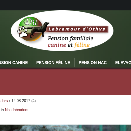
NSION CANINE
PENSION FÉLINE
PENSION NAC
ELEVA
adors
/
12.08.2017 (4)
 in
Nos labradors
.