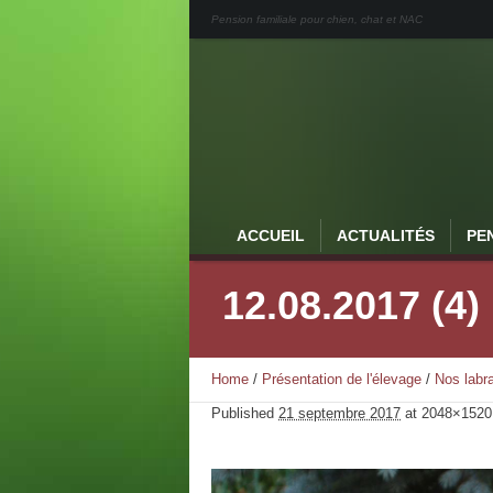
Pension familiale pour chien, chat et NAC
ACCUEIL
ACTUALITÉS
PE
12.08.2017 (4)
Home
/
Présentation de l'élevage
/
Nos labr
Published
21 septembre 2017
at 2048×1520