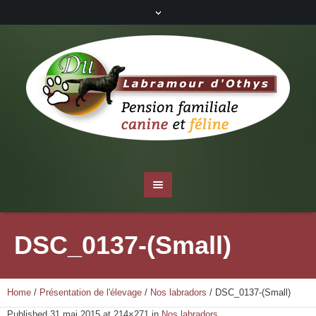
DSC_0137-(Small)
Home
/
Présentation de l'élevage
/
Nos labradors
/
DSC_0137-(Small)
Published
31 mai 2015
at 214×271 in
Nos labradors
.