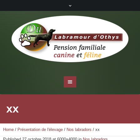
xx
Home
/
Présentation de l'élevage
/
Nos labradors
/
xx
Published
27 octobre 2018
at 6000×4000 in
Nos labradors
.