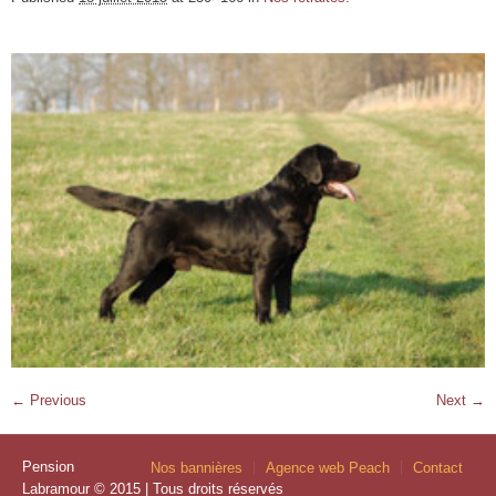
← Previous
Next →
Pension
Nos bannières
Agence web Peach
Contact
Labramour © 2015 | Tous droits réservés