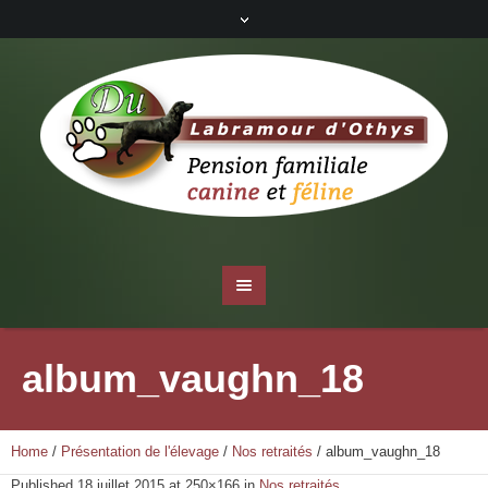
album_vaughn_18
Home
/
Présentation de l'élevage
/
Nos retraités
/
album_vaughn_18
Published
18 juillet 2015
at 250×166 in
Nos retraités
.