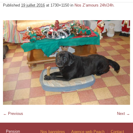
Published
19 juillet 2016
at 1730×1150 in
Nos Z’amours 24h/24h
.
← Previous
Next →
Pension
Nos bannières
Agence web Peach
Contact