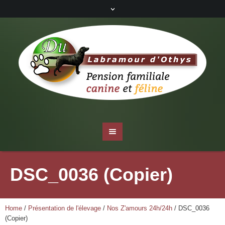
DSC_0036 (Copier)
Home
/
Présentation de l'élevage
/
Nos Z'amours 24h/24h
/
DSC_0036
(Copier)