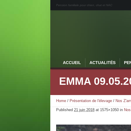
Pension familiale pour chien, chat et NAC
ACCUEIL
ACTUALITÉS
PE
EMMA 09.05.20
Home
/
Présentation de l'élevage
/
Nos Z'am
Published
21 juin 2018
at 1575×1050 in
Nos