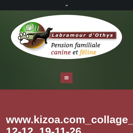
www.kizoa.com_collage_
12-12_19-11-26