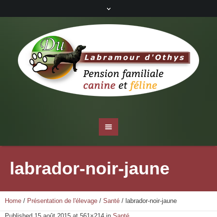
labrador-noir-jaune
Home
/
Présentation de l'élevage
/
Santé
/
labrador-noir-jaune
Published
15 août 2015
at 561×214 in
Santé
.