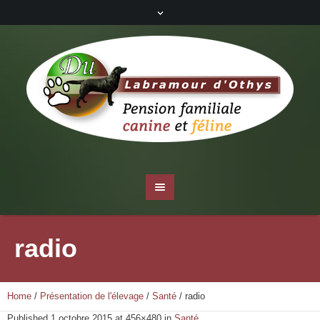
radio
Home
/
Présentation de l'élevage
/
Santé
/
radio
Published
1 octobre 2015
at 456×480 in
Santé
.