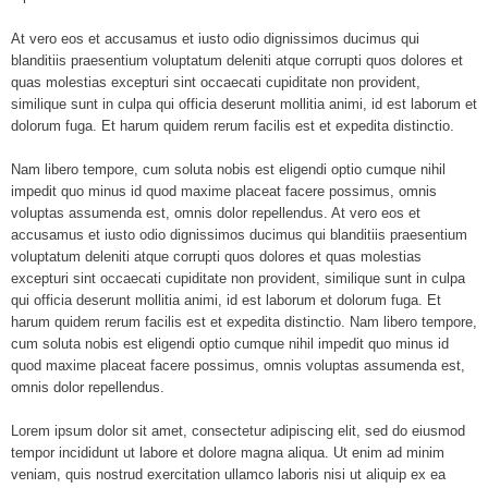
At vero eos et accusamus et iusto odio dignissimos ducimus qui
blanditiis praesentium voluptatum deleniti atque corrupti quos dolores et
quas molestias excepturi sint occaecati cupiditate non provident,
similique sunt in culpa qui officia deserunt mollitia animi, id est laborum et
dolorum fuga. Et harum quidem rerum facilis est et expedita distinctio.
Nam libero tempore, cum soluta nobis est eligendi optio cumque nihil
impedit quo minus id quod maxime placeat facere possimus, omnis
voluptas assumenda est, omnis dolor repellendus. At vero eos et
accusamus et iusto odio dignissimos ducimus qui blanditiis praesentium
voluptatum deleniti atque corrupti quos dolores et quas molestias
excepturi sint occaecati cupiditate non provident, similique sunt in culpa
qui officia deserunt mollitia animi, id est laborum et dolorum fuga. Et
harum quidem rerum facilis est et expedita distinctio. Nam libero tempore,
cum soluta nobis est eligendi optio cumque nihil impedit quo minus id
quod maxime placeat facere possimus, omnis voluptas assumenda est,
omnis dolor repellendus.
Lorem ipsum dolor sit amet, consectetur adipiscing elit, sed do eiusmod
tempor incididunt ut labore et dolore magna aliqua. Ut enim ad minim
veniam, quis nostrud exercitation ullamco laboris nisi ut aliquip ex ea