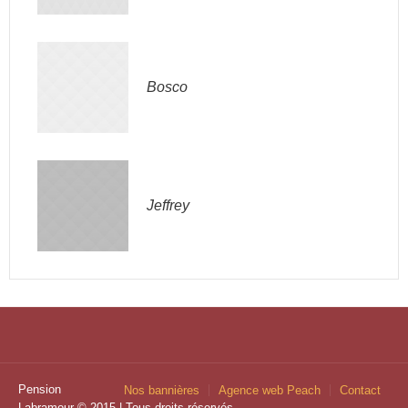
Bosco
Jeffrey
Pension
Nos bannières
Agence web Peach
Contact
Labramour © 2015 | Tous droits réservés