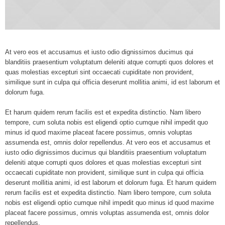
At vero eos et accusamus et iusto odio dignissimos ducimus qui
blanditiis praesentium voluptatum deleniti atque corrupti quos dolores et
quas molestias excepturi sint occaecati cupiditate non provident,
similique sunt in culpa qui officia deserunt mollitia animi, id est laborum et
dolorum fuga.
Et harum quidem rerum facilis est et expedita distinctio. Nam libero
tempore, cum soluta nobis est eligendi optio cumque nihil impedit quo
minus id quod maxime placeat facere possimus, omnis voluptas
assumenda est, omnis dolor repellendus. At vero eos et accusamus et
iusto odio dignissimos ducimus qui blanditiis praesentium voluptatum
deleniti atque corrupti quos dolores et quas molestias excepturi sint
occaecati cupiditate non provident, similique sunt in culpa qui officia
deserunt mollitia animi, id est laborum et dolorum fuga. Et harum quidem
rerum facilis est et expedita distinctio. Nam libero tempore, cum soluta
nobis est eligendi optio cumque nihil impedit quo minus id quod maxime
placeat facere possimus, omnis voluptas assumenda est, omnis dolor
repellendus.