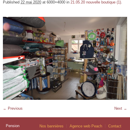
Published
22 mai 2020
at 6000×4000 in
21.05.20 nouvelle boutique (1)
.
← Previous
Next →
Pension
Nos bannières
Agence web Peach
Contact