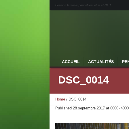
Pension familiale pour chien, chat et NAC
ACCUEIL
ACTUALITÉS
PE
DSC_0014
Home
/
DSC_0014
Published
28 septembre 2017
at 6000×4000