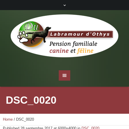
DSC_0020
Home
/
DSC_0020
Published
28 septembre 2017
at 6000×4000 in
DSC_0020
.