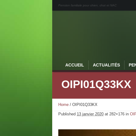
Pension familiale pour chien, chat et NAC
ACCUEIL
ACTUALITÉS
PE
OIPI01Q33KX
Home
/
OIPI01Q33KX
Published
13 janvier 2020
at 282×176 in
OI