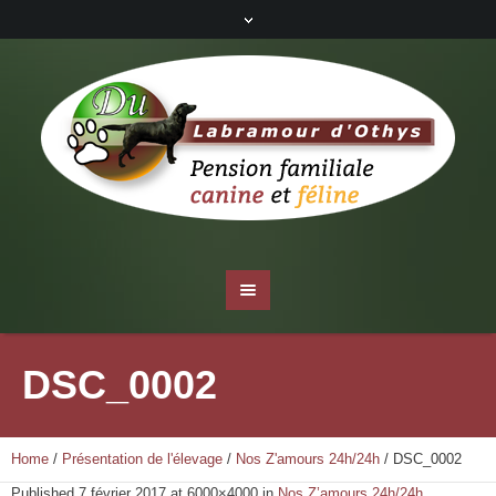
DSC_0002
Home
/
Présentation de l'élevage
/
Nos Z'amours 24h/24h
/
DSC_0002
Published
7 février 2017
at 6000×4000 in
Nos Z’amours 24h/24h
.