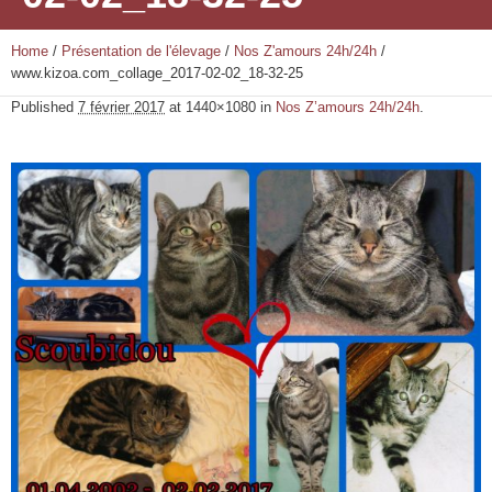
Home
/
Présentation de l'élevage
/
Nos Z'amours 24h/24h
/
www.kizoa.com_collage_2017-02-02_18-32-25
Published
7 février 2017
at 1440×1080 in
Nos Z’amours 24h/24h
.