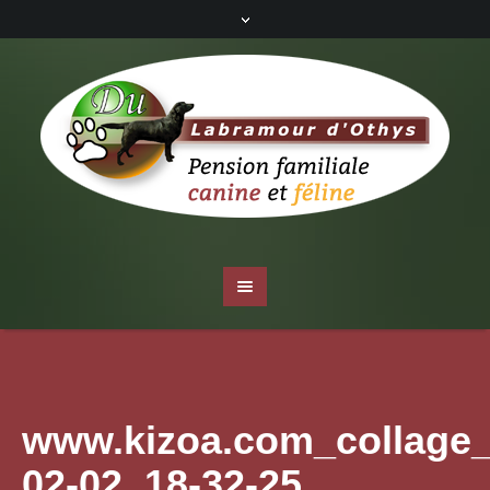
www.kizoa.com_collage_
02-02_18-32-25