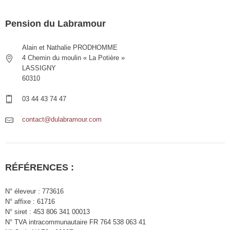
Pension du Labramour
Alain et Nathalie PRODHOMME
4 Chemin du moulin « La Potière »
LASSIGNY
60310
03 44 43 74 47
contact@dulabramour.com
RÉFÉRENCES :
N° éleveur : 773616
N° affixe : 61716
N° siret : 453 806 341 00013
N° TVA intracommunautaire FR 764 538 063 41