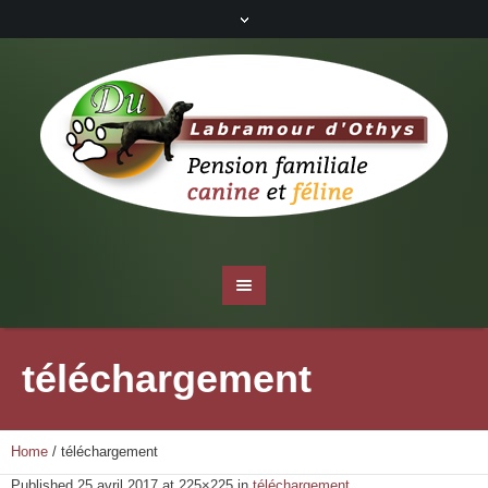
téléchargement
Home
/
téléchargement
Published
25 avril 2017
at 225×225 in
téléchargement
.